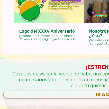
01:29
Logo del XXXV Aniversario
Nosotros
¿Y tú?
¡¡¡Menos de 3 meses para celebrar el
35 aniversario de Proyecto Bolivia!!!
¡Nosotros va
Aquí te dejamos 👇 algunas
#proyectoBol
curiosidades de este aniversario,
#CampoMisi
como es: el nuevo logo❗️🇧🇴
#ProyectoBolivia #35Aniversario
#CampoMisión #SED #Maristas
¡ESTREN
Después de visitar la web o de habernos co
comentarios
y que nos dejes un mensaje, 
¡lo que tú quiera
IR A