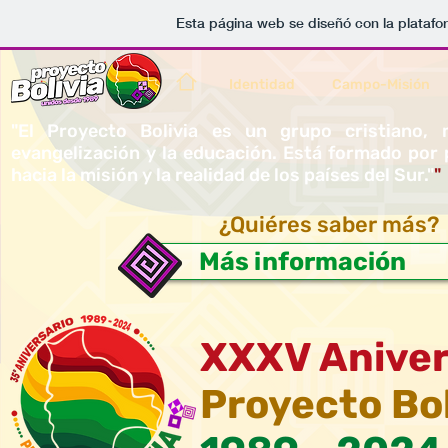
Esta página web se diseñó con la plataf
Identidad
Campo-Misión
"El Proyecto Bolivia es un grupo cristiano,
evangelización y la educación. Está formado por
hacia la misión y la realidad de los países del Sur."
"
¿Quiéres saber más?
Más información
XXXV Aniver
Proyecto Bol