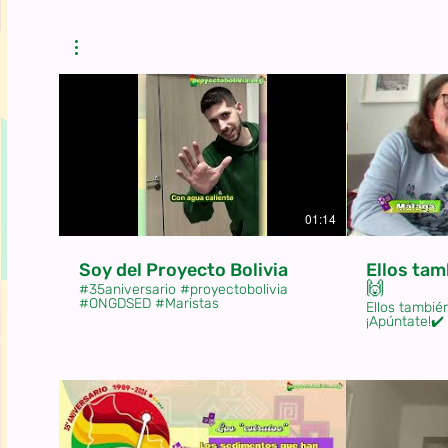
01:14
Soy del Proyecto Bolivia
Ellos tam
🙌
#35aniversario #proyectobolivia
#ONGDSED #Maristas
Ellos tambié
¡Apúntate!✔️
#35años #pr
#campomisi